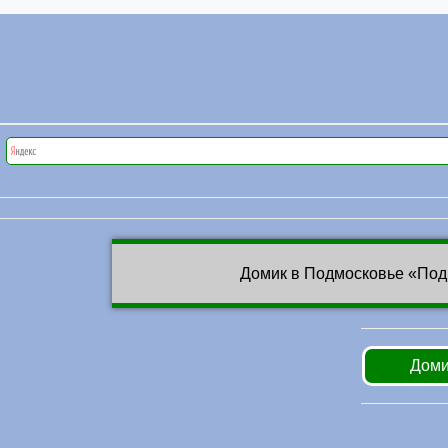
Домик в Подмосковье «Под
Доми