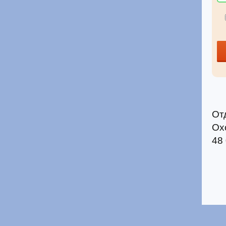
От
Ох
48