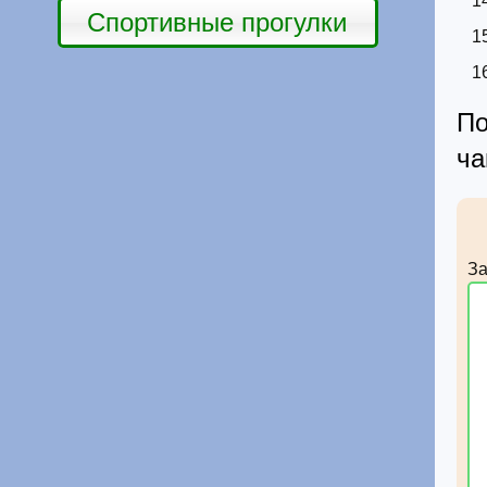
Спортивные прогулки
П
ч
За