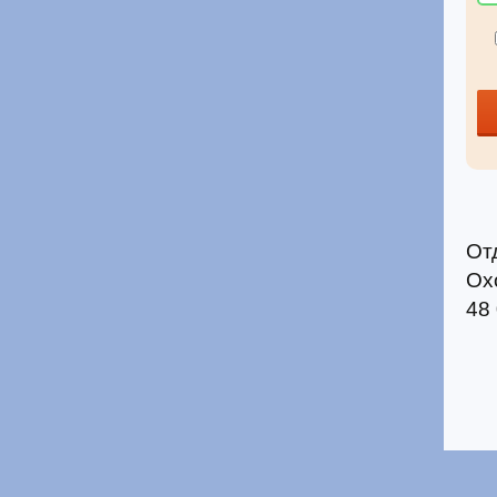
От
Ох
48