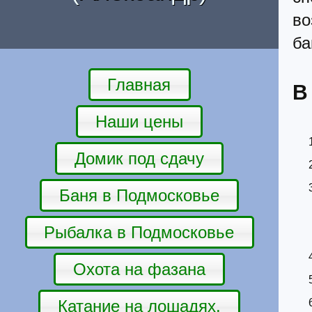
в
ба
Главная
В
Наши цены
Домик под сдачу
Баня в Подмосковье
Рыбалка в Подмосковье
Охота на фазана
Катание на лошадях.