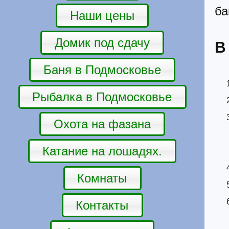
ба
Наши цены
Домик под сдачу
В
Баня в Подмосковье
Рыбалка в Подмосковье
Охота на фазана
Катание на лошадях.
Комнаты
Контакты