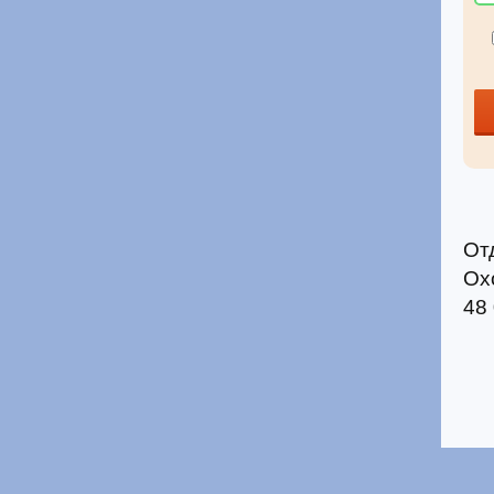
От
Ох
48