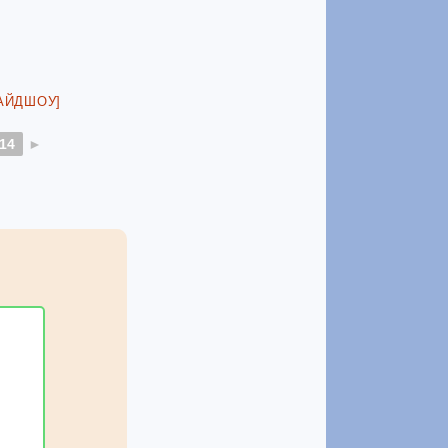
АЙДШОУ]
14
►