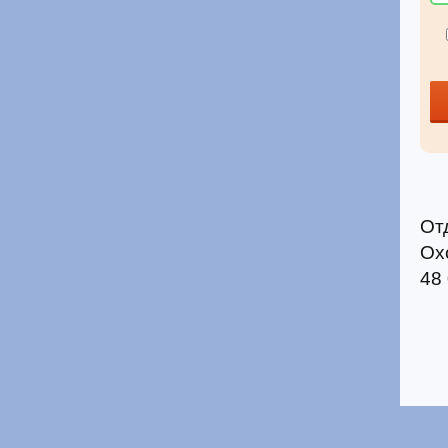
От
Ох
48