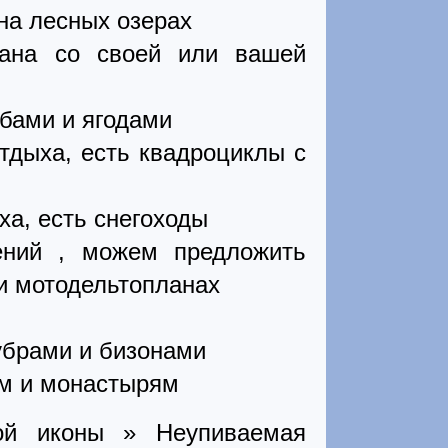
 на лесных озерах
зана со своей или вашей
бами и ягодами
тдыха, есть квадроциклы с
ха, есть снегоходы
ний , можем предложить
и мотодельтопланах
зубрами и бизонами
ам и монастырям
ой иконы » Неупиваемая