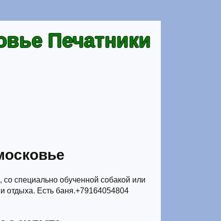
овье Печатники
московье
, со специально обученной собакой или
 и отдыха. Есть баня.+79164054804