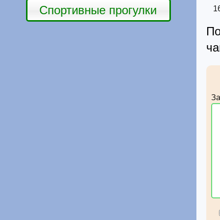
Спортивные прогулки
П
ч
За