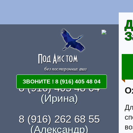
Д
З
ЗВОНИТЕ ! 8 (916) 405 48 04
8 (916) 405 48 04
О
(Ирина)
Дл
8 (916) 262 68 55
с
в
(Александр)