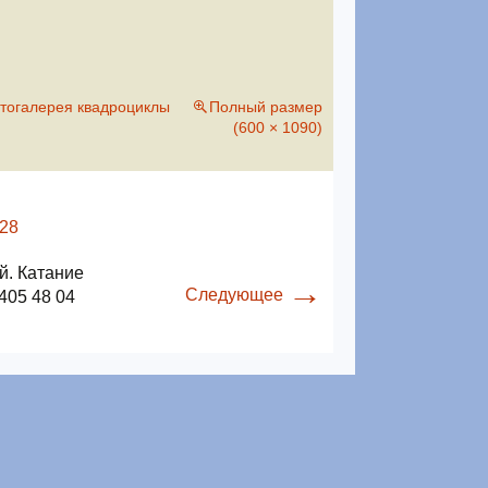
тогалерея квадроциклы
Полный размер
(600 × 1090)
й. Катание
→
Следующее
405 48 04