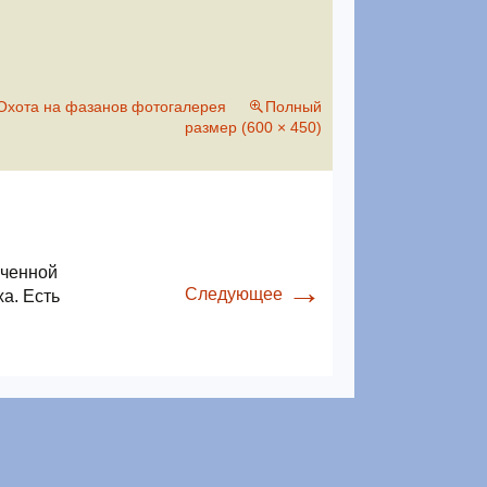
Охота на фазанов фотогалерея
Полный
размер (600 × 450)
ученной
→
Следующее
а. Есть