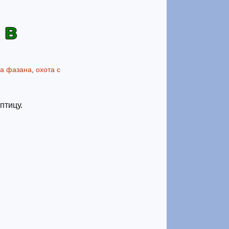
 в
на фазана
,
охота с
птицу.