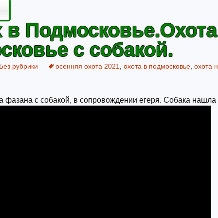
 в Подмосковье.Охота
сковье с собакой.
Без рубрики
осенняя охота 2021
,
охота в подмосковье
,
охота 
а фазана с собакой, в сопровождении егеря. Собака нашла 