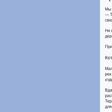
Мы 
— Т
све
Не 
дер
При
Ко
Мал
рек
отд
Вда
рас
Тер
для