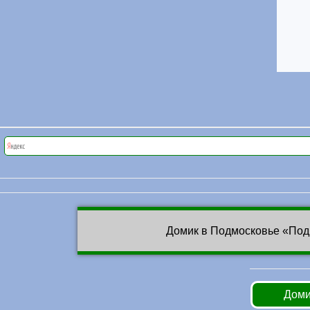
Домик в Подмосковье «Под
Доми