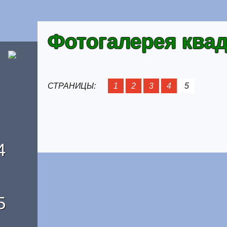
Фотогалерея ква
СТРАНИЦЫ:
1
2
3
4
5
4
Отзывы о домике
5