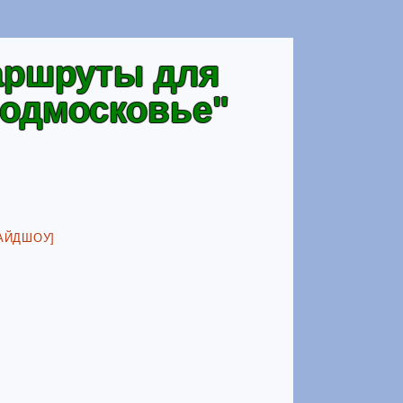
маршруты для
подмосковье"
АЙДШОУ]