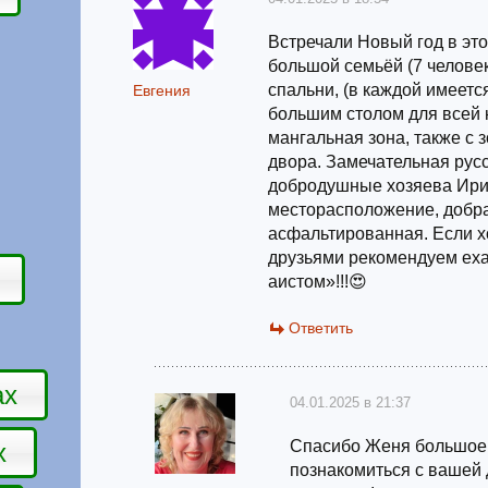
Встречали Новый год в эт
большой семьёй (7 челове
спальни, (в каждой имеется
Евгения
большим столом для всей 
мангальная зона, также с 
двора. Замечательная рус
добродушные хозяева Ири
месторасположение, добра
асфальтированная. Если хо
друзьями рекомендуем еха
аистом»!!!😍
Ответить
ах
04.01.2025 в 21:37
Спасибо Женя большое,
х
познакомиться с вашей 