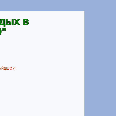
тдых в
9"
АЙДШОУ]