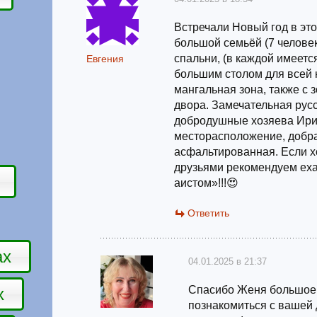
Встречали Новый год в эт
большой семьёй (7 челове
спальни, (в каждой имеется
Евгения
большим столом для всей 
мангальная зона, также с 
двора. Замечательная рус
добродушные хозяева Ири
месторасположение, добра
асфальтированная. Если хо
друзьями рекомендуем еха
аистом»!!!😍
Ответить
ах
04.01.2025 в 21:37
Спасибо Женя большое,
х
познакомиться с вашей 