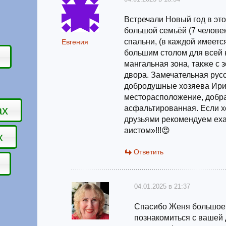
Встречали Новый год в эт
большой семьёй (7 челове
спальни, (в каждой имеется
Евгения
большим столом для всей 
мангальная зона, также с 
двора. Замечательная рус
добродушные хозяева Ири
месторасположение, добра
ах
асфальтированная. Если хо
друзьями рекомендуем еха
аистом»!!!😍
х
Ответить
04.01.2025 в 21:37
Спасибо Женя большое,
познакомиться с вашей 