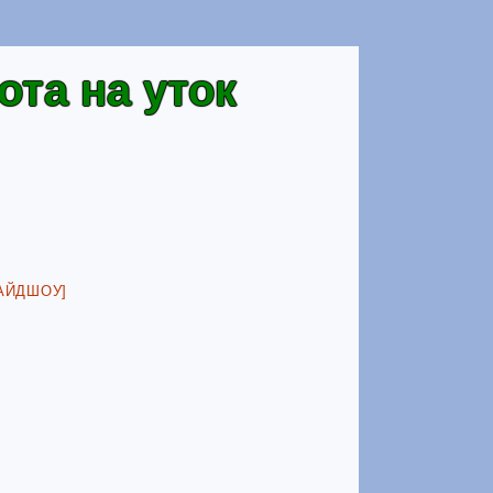
ота на уток
АЙДШОУ]