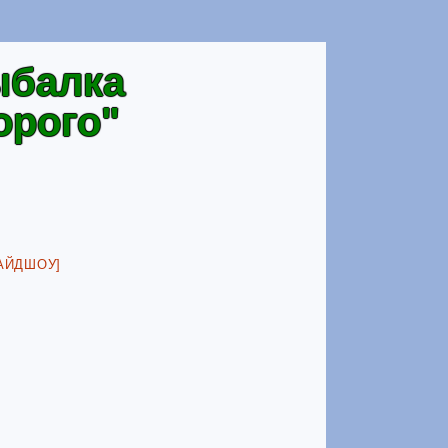
ыбалка
орого"
АЙДШОУ]