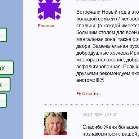
Встречали Новый год в эт
большой семьёй (7 челове
спальни, (в каждой имеется
Евгения
большим столом для всей 
мангальная зона, также с 
двора. Замечательная рус
добродушные хозяева Ири
месторасположение, добра
ах
асфальтированная. Если хо
друзьями рекомендуем еха
аистом»!!!😍
х
Ответить
04.01.2025 в 21:37
Спасибо Женя большое,
познакомиться с вашей 