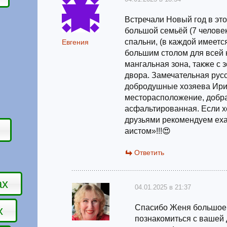
Встречали Новый год в эт
большой семьёй (7 челове
спальни, (в каждой имеется
Евгения
большим столом для всей 
мангальная зона, также с 
двора. Замечательная рус
добродушные хозяева Ири
месторасположение, добра
асфальтированная. Если хо
друзьями рекомендуем еха
аистом»!!!😍
Ответить
ах
04.01.2025 в 21:37
Спасибо Женя большое,
х
познакомиться с вашей 