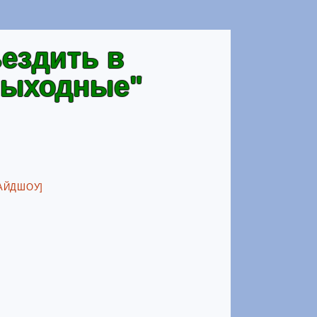
ъездить в
выходные"
АЙДШОУ]