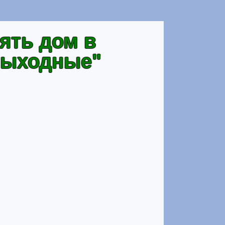
нять дом в
выходные"