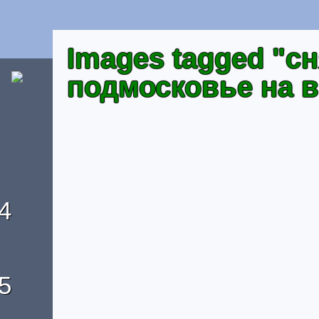
Images tagged "с
подмосковье на 
4
5