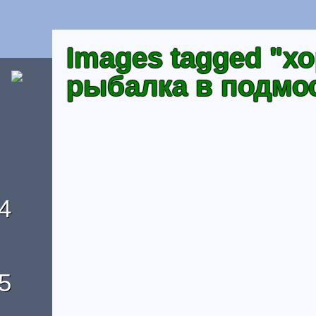
Images tagged "х
рыбалка в подмо
4
5