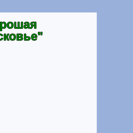
орошая
сковье"